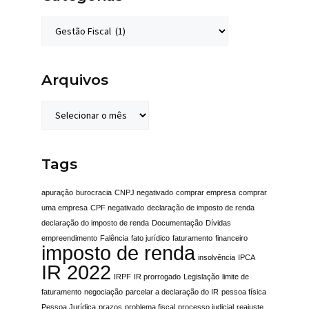
Arquivos
Tags
apuração
burocracia
CNPJ negativado
comprar empresa
comprar
uma empresa
CPF negativado
declaração de imposto de renda
declaração do imposto de renda
Documentação
Dívidas
empreendimento
Falência
fato jurídico
faturamento
financeiro
imposto de renda
insolvência
IPCA
IR 2022
IRPF
IR prorrogado
Legislação
limite de
faturamento
negociação
parcelar a declaração do IR
pessoa física
Pessoa Jurídica
prazos
problema fiscal
processo judicial
reajuste