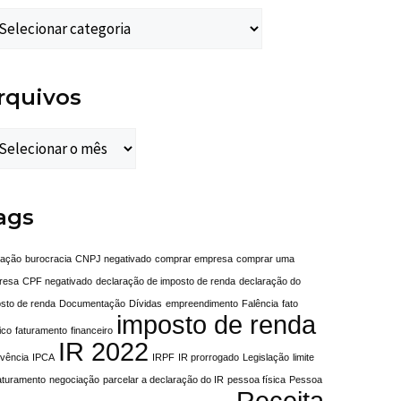
rquivos
ags
ração
burocracia
CNPJ negativado
comprar empresa
comprar uma
resa
CPF negativado
declaração de imposto de renda
declaração do
sto de renda
Documentação
Dívidas
empreendimento
Falência
fato
imposto de renda
ico
faturamento
financeiro
IR 2022
lvência
IPCA
IRPF
IR prorrogado
Legislação
limite
aturamento
negociação
parcelar a declaração do IR
pessoa física
Pessoa
Receita