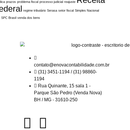
dica
prazos
problema fiscal
processo judicial
reajuste
ederal
regime tributário
Serasa
setor fiscal
Simples Nacional
C
SPC Brasil
venda dos bens
contato@enovacontabilidade.com.br
(31) 3451-1194 / (31) 98860-
1194
Rua Quinante, 15 sala 1 -
Parque São Pedro (Venda Nova)
BH / MG - 31610-250