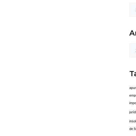
A
T
apu
emp
impo
juríd
inso
de f