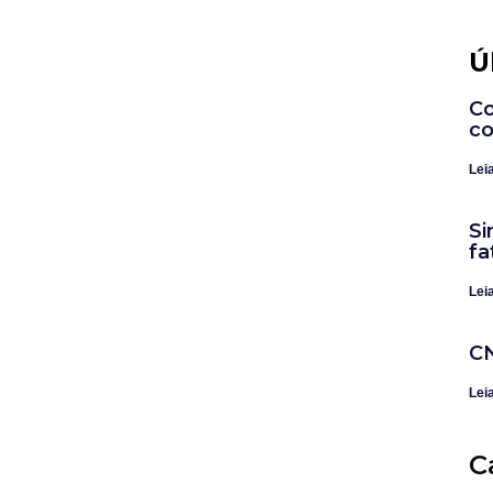
Ú
Co
co
Lei
Si
fa
Lei
CN
Lei
C